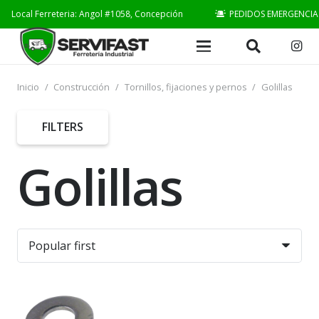
Local Ferreteria: Angol #1058, Concepción
PEDIDOS EMERGENCIA
Inicio
/
Construcción
/
Tornillos, fijaciones y pernos
/
Golillas
FILTERS
Golillas