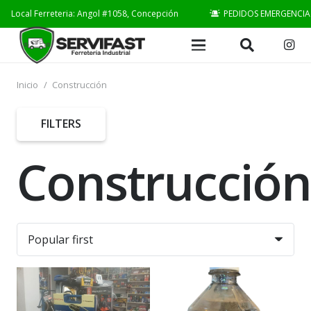
Local Ferreteria: Angol #1058, Concepción
PEDIDOS EMERGENCIA
Inicio
/
Construcción
FILTERS
Construcción