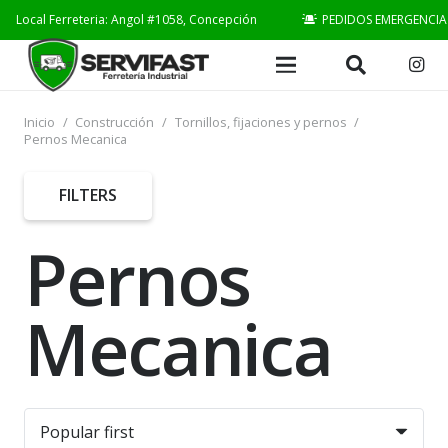
Local Ferreteria: Angol #1058, Concepción
PEDIDOS EMERGENCIA
Inicio
/
Construcción
/
Tornillos, fijaciones y pernos
/
Pernos Mecanica
FILTERS
Pernos
Mecanica