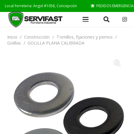
Local Ferreteria: Angol #1058, Concepción
PEDIDOS EMERGENCIA
Inicio
/
Construcción
/
Tornillos, fijaciones y pernos
/
Golillas
/
GOLILLA PLANA CALIBRADA