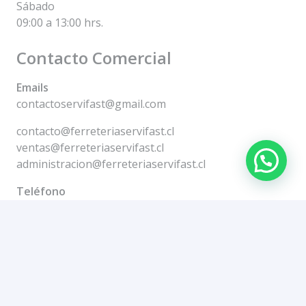
Sábado
09:00 a 13:00 hrs.
Contacto Comercial
Emails
contactoservifast@gmail.com
contacto@ferreteriaservifast.cl
ventas@ferreteriaservifast.cl
administracion@ferreteriaservifast.cl
Teléfono
+56944918581
+59994427906
dosgroup
Publicidad Concepción