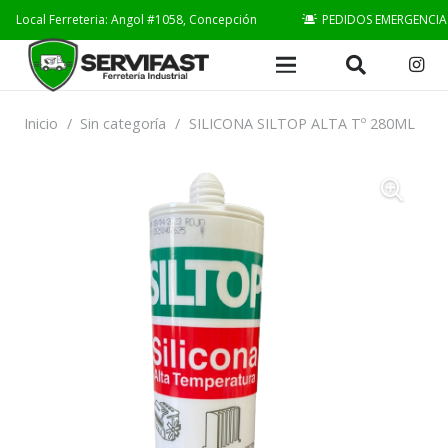
Local Ferreteria: Angol #1058, Concepción
PEDIDOS EMERGENCIA
Inicio
/
Sin categoría
/
SILICONA SILTOP ALTA Tº 280ML