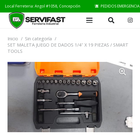
Local Ferreteria: Angol #1058, Concepción
PEDIDOS EMERGENCIA
Inicio
/
Sin categoría
/
SET MALETA JUEGO DE DADOS 1/4″ X 19 PIEZAS / SMART
TOOLS