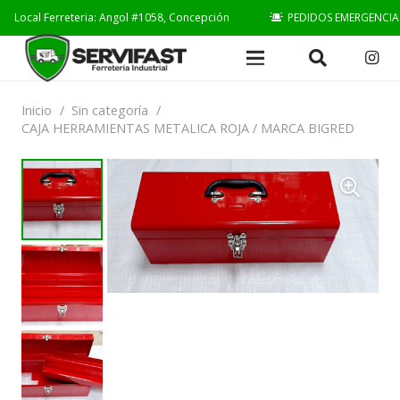
Local Ferreteria: Angol #1058, Concepción
PEDIDOS EMERGENCIA
Inicio
/
Sin categoría
/
CAJA HERRAMIENTAS METALICA ROJA / MARCA BIGRED